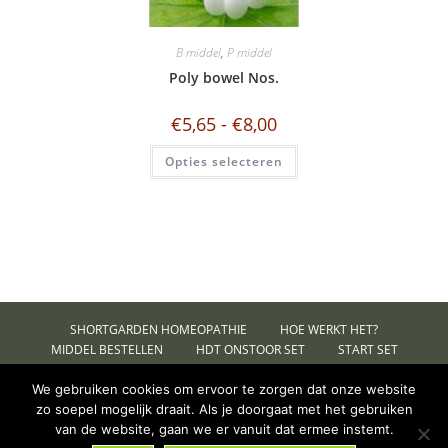
B middel
,
P middel
Poly bowel Nos.
€
5,65
-
€
8,00
Opties selecteren
SHORTGARDEN HOMEOPATHIE
HOE WERKT HET?
MIDDEL BESTELLEN
HDT ONSTOOR SET
START SET
CONTACT
MIJN ACCOUNT
ALGEMENE VOORWAARDEN
PRIVACYVERKLARING
We gebruiken cookies om ervoor te zorgen dat onze website
zo soepel mogelijk draait. Als je doorgaat met het gebruiken
Vanaf 20-01-23 berekenen wij €4.95 aan
Copyright Shortgarden 2026 -
LogoLogics Design
van de website, gaan we er vanuit dat ermee instemt.
verzendkosten. Gratis verzending vanaf €25!