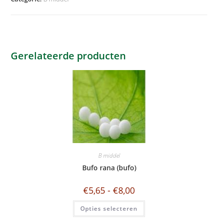
e
r
n
a
t
Gerelateerde producten
i
v
e
:
B middel
Bufo rana (bufo)
€
5,65
-
€
8,00
Opties selecteren