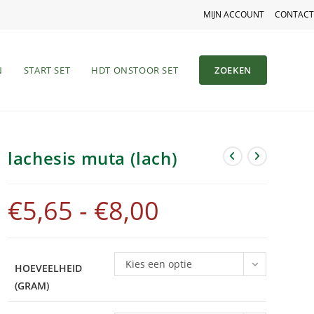
MIJN ACCOUNT
CONTACT
N
START SET
HDT ONSTOOR SET
ZOEKEN
lachesis muta (lach)
€
5,65
-
€
8,00
Kies een optie
HOEVEELHEID
(GRAM)