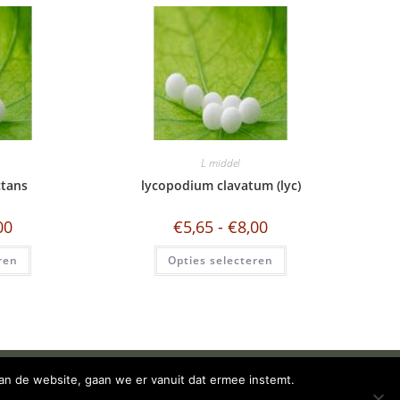
e
:
L middel
ctans
lycopodium clavatum (lyc)
00
€
5,65
-
€
8,00
ren
Opties selecteren
N ACCOUNT
ALGEMENE VOORWAARDEN
an de website, gaan we er vanuit dat ermee instemt.