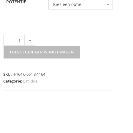
POTENTIE
Kies een optie
-
+
TOEVOEGEN AAN WINKELWAGEN
A
l
SKU:
4-164 6-664 8-1164
t
Categorie:
L middel
e
r
n
a
t
i
v