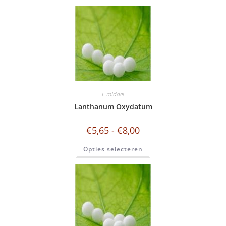
L middel
Lanthanum Oxydatum
€
5,65
-
€
8,00
Opties selecteren