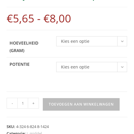
€
5,65
-
€
8,00
Kies een optie
HOEVEELHEID
(GRAM)
POTENTIE
Kies een optie
-
+
TOEVOEGEN AAN WINKELWAGEN
A
l
SKU:
4-324 6-824 8-1424
t
Categorie:
L middel