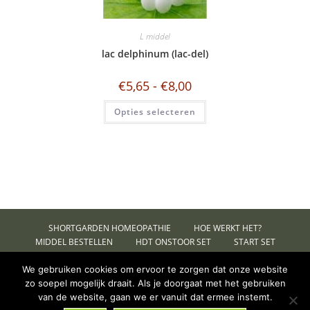
L middel
lac delphinum (lac-del)
€
5,65
-
€
8,00
Opties selecteren
SHORTGARDEN HOMEOPATHIE
HOE WERKT HET?
MIDDEL BESTELLEN
HDT ONSTOOR SET
START SET
CONTACT
MIJN ACCOUNT
ALGEMENE VOORWAARDEN
PRIVACYVERKLARING
We gebruiken cookies om ervoor te zorgen dat onze website
zo soepel mogelijk draait. Als je doorgaat met het gebruiken
Vanaf 20-01-23 berekenen wij €4.95 aan
Copyright Shortgarden 2026 -
LogoLogics Design
van de website, gaan we er vanuit dat ermee instemt.
verzendkosten. Gratis verzending vanaf €25!