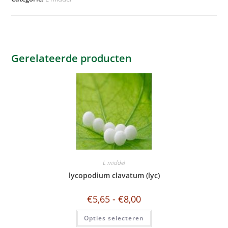
e
r
n
a
t
Gerelateerde producten
i
v
e
:
L middel
lycopodium clavatum (lyc)
€
5,65
-
€
8,00
Opties selecteren